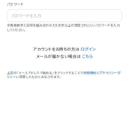
パスワード
半角英数字と記号を組み合わせた8文字以上の想定されにくいパスワードを入力
してください。
アカウントをお持ちの方は
ログイン
メールが届かない場合は
こちら
上記の「メールアドレスで始める」をクリックすることで
利用規約
と
プライバシーポ
リシー
に同意したものとみなされます。