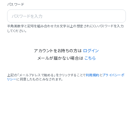
パスワード
半角英数字と記号を組み合わせた8文字以上の想定されにくいパスワードを入力
してください。
アカウントをお持ちの方は
ログイン
メールが届かない場合は
こちら
上記の「メールアドレスで始める」をクリックすることで
利用規約
と
プライバシーポ
リシー
に同意したものとみなされます。