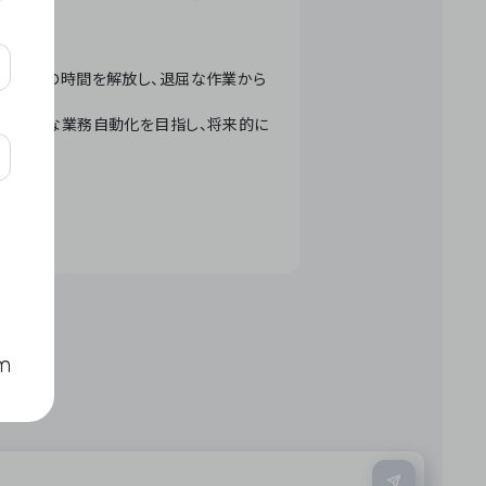
テクノロジーで人々の時間を解放し、退屈な作業から
ation」 – 世界的な業務自動化を目指し、将来的に