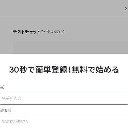
S
テストチャット
合計タスク数：0
30秒で簡単登録！
無料で始める
**Yoom株式会社は、ビジネスオートメーションSaaS
API・RPA・OCRなどの技術をノーコードで組み合
作業やデスクワークを自動化するサービスを提供して
名前
### 事業内容
- **主力プロダクト「Yoom」**: SaaS連携デ
メール対応、請求書処理、日報作成などの業務を自動
を重視し、セールスからバックオフィスまで対応。
電話番号
- **実績**: 国内利用社数20,000社超、直近成
成長。
- **強み**: すべての自動化技術を1プラットフォ