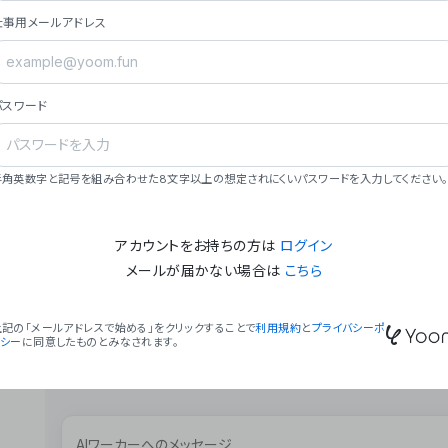
ョン（週2回以上デプロイ）。
仕事用メールアドレス
### ミッション・ビジョン
- **ミッション**: 「We Make Time」 – 
自由に。
パスワード
- **ビジョン**: 「Global Business Autom
売上1,000億円規模の事業構築。
### 会社概要
半角英数字と記号を組み合わせた8文字以上の想定されにくいパスワードを入力してください。
- **代表者**: 波戸﨑 駿（代表取締役）。
アカウントをお持ちの方は
ログイン
メールが届かない場合は
こちら
上記の「メールアドレスで始める」をクリックすることで
利用規約
と
プライバシーポ
リシー
に同意したものとみなされます。