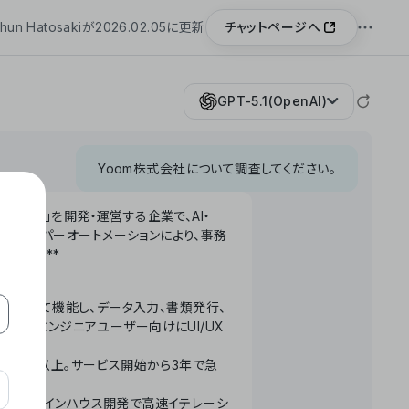
チャットページへ
hun Hatosakiが2026.02.05に更新
GPT-5.1(OpenAI)
Yoom株式会社について調査してください。
「Yoom」を開発・運営する企業で、AI・
わせたハイパーオートメーションにより、事務
います。**
ータベースとして機能し、データ入力、書類発行、
化。非エンジニアユーザー向けにUI/UX
長率300%以上。サービス開始から3年で急
ームで完結。インハウス開発で高速イテレーシ