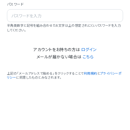
パスワード
半角英数字と記号を組み合わせた8文字以上の想定されにくいパスワードを入力
してください。
アカウントをお持ちの方は
ログイン
メールが届かない場合は
こちら
上記の「メールアドレスで始める」をクリックすることで
利用規約
と
プライバシーポ
リシー
に同意したものとみなされます。