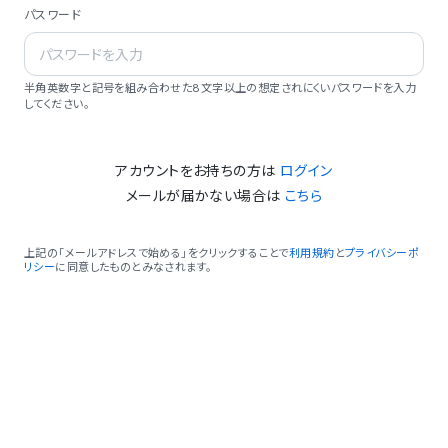
パスワード
半角英数字と記号を組み合わせた8文字以上の想定されにくいパスワードを入力
してください。
アカウントをお持ちの方は
ログイン
メールが届かない場合は
こちら
上記の「メールアドレスで始める」をクリックすることで
利用規約
と
プライバシーポ
リシー
に同意したものとみなされます。