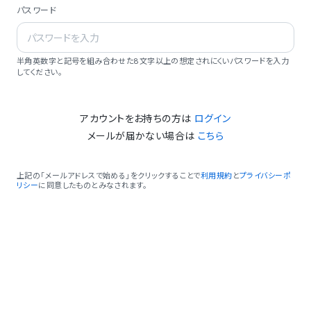
パスワード
半角英数字と記号を組み合わせた8文字以上の想定されにくいパスワードを入力
してください。
アカウントをお持ちの方は
ログイン
メールが届かない場合は
こちら
上記の「メールアドレスで始める」をクリックすることで
利用規約
と
プライバシーポ
リシー
に同意したものとみなされます。