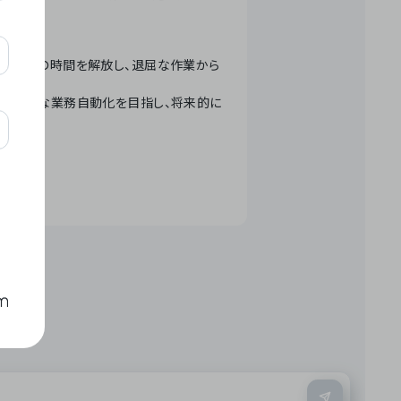
テクノロジーで人々の時間を解放し、退屈な作業から
ation」 – 世界的な業務自動化を目指し、将来的に