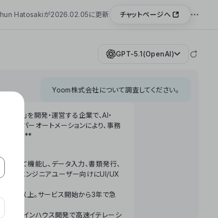
チャットページへ
hun Hatosakiが2026.02.05に更新
GPT-5.1(OpenAI)
Yoom株式会社について調査してください。
「Yoom」を開発・運営する企業で、AI・
わせたハイパーオートメーションにより、事務
います。**
ータベースとして機能し、データ入力、書類発行、
化。非エンジニアユーザー向けにUI/UX
長率300%以上。サービス開始から3年で急
ームで完結。インハウス開発で高速イテレーシ