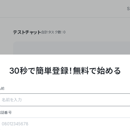
S
テストチャット
合計タスク数：0
30秒で簡単登録！
無料で始める
**Yoom株式会社は、ビジネスオートメーションSaaS
API・RPA・OCRなどの技術をノーコードで組み合
作業やデスクワークを自動化するサービスを提供して
名前
### 事業内容
- **主力プロダクト「Yoom」**: SaaS連携デ
メール対応、請求書処理、日報作成などの業務を自動
を重視し、セールスからバックオフィスまで対応。
電話番号
- **実績**: 国内利用社数20,000社超、直近成
成長。
- **強み**: すべての自動化技術を1プラットフォ