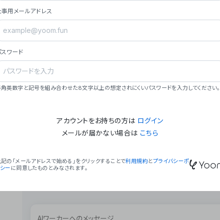
ョン（週2回以上デプロイ）。
仕事用メールアドレス
### ミッション・ビジョン
- **ミッション**: 「We Make Time」 – 
自由に。
パスワード
- **ビジョン**: 「Global Business Autom
売上1,000億円規模の事業構築。
### 会社概要
半角英数字と記号を組み合わせた8文字以上の想定されにくいパスワードを入力してください。
- **代表者**: 波戸﨑 駿（代表取締役）。
アカウントをお持ちの方は
ログイン
メールが届かない場合は
こちら
上記の「メールアドレスで始める」をクリックすることで
利用規約
と
プライバシーポ
リシー
に同意したものとみなされます。