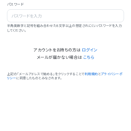
パスワード
半角英数字と記号を組み合わせた8文字以上の想定されにくいパスワードを入力
してください。
アカウントをお持ちの方は
ログイン
メールが届かない場合は
こちら
上記の「メールアドレスで始める」をクリックすることで
利用規約
と
プライバシーポ
リシー
に同意したものとみなされます。