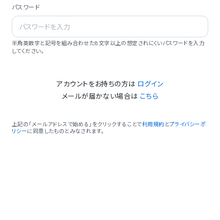
パスワード
半角英数字と記号を組み合わせた8文字以上の想定されにくいパスワードを入力
してください。
アカウントをお持ちの方は
ログイン
メールが届かない場合は
こちら
上記の「メールアドレスで始める」をクリックすることで
利用規約
と
プライバシーポ
リシー
に同意したものとみなされます。