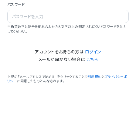
パスワード
半角英数字と記号を組み合わせた8文字以上の想定されにくいパスワードを入力
してください。
アカウントをお持ちの方は
ログイン
メールが届かない場合は
こちら
上記の「メールアドレスで始める」をクリックすることで
利用規約
と
プライバシーポ
リシー
に同意したものとみなされます。