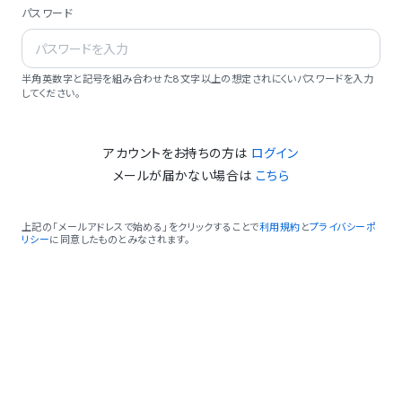
パスワード
半角英数字と記号を組み合わせた8文字以上の想定されにくいパスワードを入力
してください。
アカウントをお持ちの方は
ログイン
メールが届かない場合は
こちら
上記の「メールアドレスで始める」をクリックすることで
利用規約
と
プライバシーポ
リシー
に同意したものとみなされます。