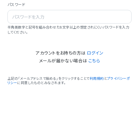
パスワード
半角英数字と記号を組み合わせた8文字以上の想定されにくいパスワードを入力
してください。
アカウントをお持ちの方は
ログイン
メールが届かない場合は
こちら
上記の「メールアドレスで始める」をクリックすることで
利用規約
と
プライバシーポ
リシー
に同意したものとみなされます。