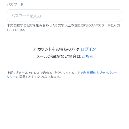
パスワード
半角英数字と記号を組み合わせた8文字以上の想定されにくいパスワードを入力
してください。
アカウントをお持ちの方は
ログイン
メールが届かない場合は
こちら
上記の「メールアドレスで始める」をクリックすることで
利用規約
と
プライバシーポ
リシー
に同意したものとみなされます。