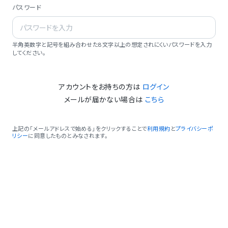
パスワード
半角英数字と記号を組み合わせた8文字以上の想定されにくいパスワードを入力
してください。
アカウントをお持ちの方は
ログイン
メールが届かない場合は
こちら
上記の「メールアドレスで始める」をクリックすることで
利用規約
と
プライバシーポ
リシー
に同意したものとみなされます。