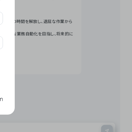
テクノロジーで人々の時間を解放し、退屈な作業から
ation」 – 世界的な業務自動化を目指し、将来的に