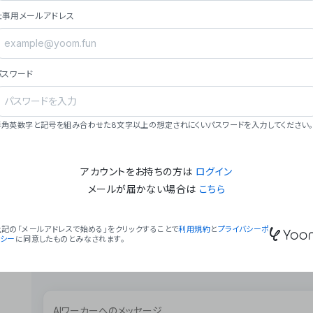
ョン（週2回以上デプロイ）。
仕事用メールアドレス
### ミッション・ビジョン
- **ミッション**: 「We Make Time」 – 
自由に。
パスワード
- **ビジョン**: 「Global Business Autom
売上1,000億円規模の事業構築。
### 会社概要
半角英数字と記号を組み合わせた8文字以上の想定されにくいパスワードを入力してください。
- **代表者**: 波戸﨑 駿（代表取締役）。
アカウントをお持ちの方は
ログイン
メールが届かない場合は
こちら
上記の「メールアドレスで始める」をクリックすることで
利用規約
と
プライバシーポ
リシー
に同意したものとみなされます。