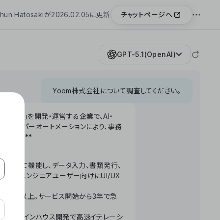
チャットページへ
hun Hatosakiが2026.02.05に更新
GPT-5.1(OpenAI)
Yoom株式会社について調査してください。
「Yoom」を開発・運営する企業で、AI・
わせたハイパーオートメーションにより、事務
います。**
ータベースとして機能し、データ入力、書類発行、
化。非エンジニアユーザー向けにUI/UX
長率300%以上。サービス開始から3年で急
ームで完結。インハウス開発で高速イテレーシ