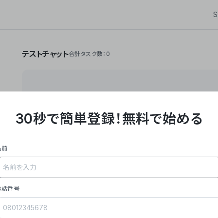
S
テストチャット
合計タスク数：0
30秒で簡単登録！
無料で始める
**Yoom株式会社は、ビジネスオートメーションSaaS
API・RPA・OCRなどの技術をノーコードで組み合
作業やデスクワークを自動化するサービスを提供して
名前
### 事業内容
- **主力プロダクト「Yoom」**: SaaS連携デ
メール対応、請求書処理、日報作成などの業務を自動
を重視し、セールスからバックオフィスまで対応。
電話番号
- **実績**: 国内利用社数20,000社超、直近成
成長。
- **強み**: すべての自動化技術を1プラットフォ