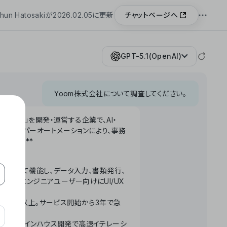
チャットページへ
hun Hatosakiが2026.02.05に更新
GPT-5.1(OpenAI)
Yoom株式会社について調査してください。
「Yoom」を開発・運営する企業で、AI・
わせたハイパーオートメーションにより、事務
います。**
ータベースとして機能し、データ入力、書類発行、
化。非エンジニアユーザー向けにUI/UX
長率300%以上。サービス開始から3年で急
ームで完結。インハウス開発で高速イテレーシ