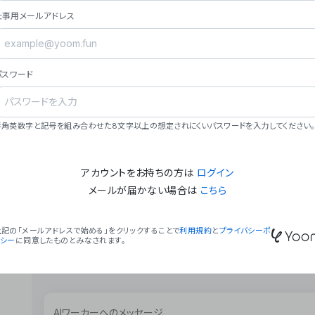
ョン（週2回以上デプロイ）。
仕事用メールアドレス
### ミッション・ビジョン
- **ミッション**: 「We Make Time」 – 
自由に。
パスワード
- **ビジョン**: 「Global Business Autom
売上1,000億円規模の事業構築。
### 会社概要
半角英数字と記号を組み合わせた8文字以上の想定されにくいパスワードを入力してください。
- **代表者**: 波戸﨑 駿（代表取締役）。
アカウントをお持ちの方は
ログイン
メールが届かない場合は
こちら
上記の「メールアドレスで始める」をクリックすることで
利用規約
と
プライバシーポ
リシー
に同意したものとみなされます。