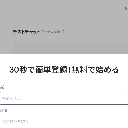
S
テストチャット
合計タスク数：0
30秒で簡単登録！
無料で始める
**Yoom株式会社は、ビジネスオートメーションSaaS
API・RPA・OCRなどの技術をノーコードで組み合
作業やデスクワークを自動化するサービスを提供して
名前
### 事業内容
- **主力プロダクト「Yoom」**: SaaS連携デ
メール対応、請求書処理、日報作成などの業務を自動
を重視し、セールスからバックオフィスまで対応。
電話番号
- **実績**: 国内利用社数20,000社超、直近成
成長。
- **強み**: すべての自動化技術を1プラットフォ