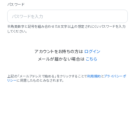
パスワード
半角英数字と記号を組み合わせた8文字以上の想定されにくいパスワードを入力
してください。
アカウントをお持ちの方は
ログイン
メールが届かない場合は
こちら
上記の「メールアドレスで始める」をクリックすることで
利用規約
と
プライバシーポ
リシー
に同意したものとみなされます。