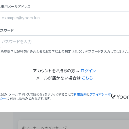
ョン（週2回以上デプロイ）。
仕事用メールアドレス
### ミッション・ビジョン
- **ミッション**: 「We Make Time」 – 
自由に。
パスワード
- **ビジョン**: 「Global Business Autom
売上1,000億円規模の事業構築。
### 会社概要
半角英数字と記号を組み合わせた8文字以上の想定されにくいパスワードを入力してください。
- **代表者**: 波戸﨑 駿（代表取締役）。
アカウントをお持ちの方は
ログイン
メールが届かない場合は
こちら
上記の「メールアドレスで始める」をクリックすることで
利用規約
と
プライバシーポ
リシー
に同意したものとみなされます。