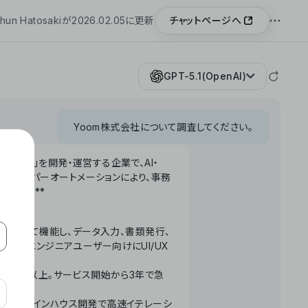
チャットページへ
hun Hatosakiが2026.02.05に更新
GPT-5.1(OpenAI)
Yoom株式会社について調査してください。
「Yoom」を開発・運営する企業で、AI・
わせたハイパーオートメーションにより、事務
います。**
ータベースとして機能し、データ入力、書類発行、
化。非エンジニアユーザー向けにUI/UX
長率300%以上。サービス開始から3年で急
ームで完結。インハウス開発で高速イテレーシ