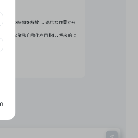
テクノロジーで人々の時間を解放し、退屈な作業から
ation」 – 世界的な業務自動化を目指し、将来的に