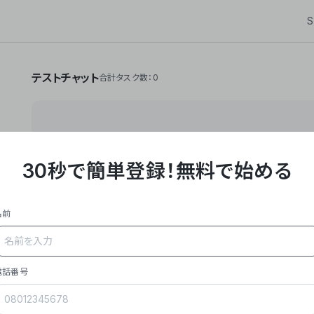
S
テストチャット
合計タスク数：0
30秒で簡単登録！
無料で始める
**Yoom株式会社は、ビジネスオートメーションSaaS
API・RPA・OCRなどの技術をノーコードで組み合
作業やデスクワークを自動化するサービスを提供して
名前
### 事業内容
- **主力プロダクト「Yoom」**: SaaS連携デ
メール対応、請求書処理、日報作成などの業務を自動
を重視し、セールスからバックオフィスまで対応。
電話番号
- **実績**: 国内利用社数20,000社超、直近成
成長。
- **強み**: すべての自動化技術を1プラットフォ