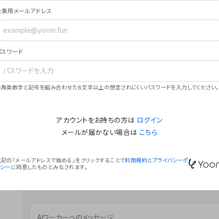
ョン（週2回以上デプロイ）。
仕事用メールアドレス
### ミッション・ビジョン
- **ミッション**: 「We Make Time」 – 
自由に。
パスワード
- **ビジョン**: 「Global Business Autom
売上1,000億円規模の事業構築。
### 会社概要
半角英数字と記号を組み合わせた8文字以上の想定されにくいパスワードを入力してください。
- **代表者**: 波戸﨑 駿（代表取締役）。
アカウントをお持ちの方は
ログイン
メールが届かない場合は
こちら
上記の「メールアドレスで始める」をクリックすることで
利用規約
と
プライバシーポ
リシー
に同意したものとみなされます。