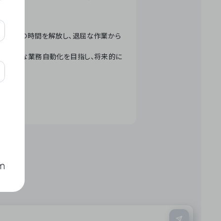
テクノロジーで人々の時間を解放し、退屈な作業から
ation」 – 世界的な業務自動化を目指し、将来的に