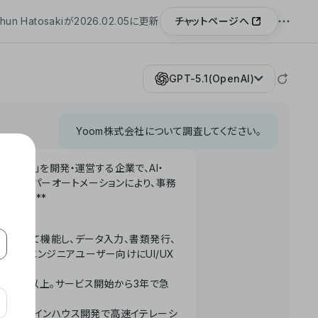
チャットページへ
hun Hatosakiが2026.02.05に更新
GPT-5.1(OpenAI)
Yoom株式会社について調査してください。
「Yoom」を開発・運営する企業で、AI・
わせたハイパーオートメーションにより、事務
います。**
ータベースとして機能し、データ入力、書類発行、
化。非エンジニアユーザー向けにUI/UX
長率300%以上。サービス開始から3年で急
ームで完結。インハウス開発で高速イテレーシ