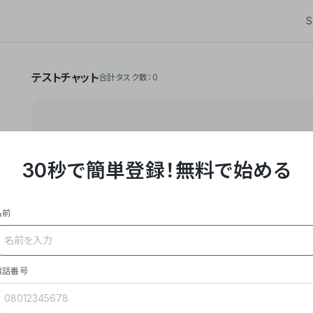
S
テストチャット
合計タスク数：0
30秒で簡単登録！
無料で始める
**Yoom株式会社は、ビジネスオートメーションSaaS
API・RPA・OCRなどの技術をノーコードで組み合
作業やデスクワークを自動化するサービスを提供して
名前
### 事業内容
- **主力プロダクト「Yoom」**: SaaS連携デ
メール対応、請求書処理、日報作成などの業務を自動
を重視し、セールスからバックオフィスまで対応。
電話番号
- **実績**: 国内利用社数20,000社超、直近成
成長。
- **強み**: すべての自動化技術を1プラットフォ