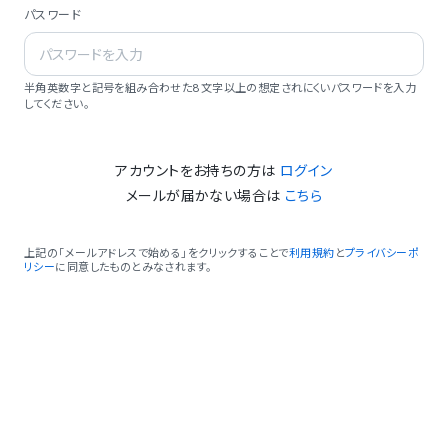
パスワード
半角英数字と記号を組み合わせた8文字以上の想定されにくいパスワードを入力
してください。
アカウントをお持ちの方は
ログイン
メールが届かない場合は
こちら
上記の「メールアドレスで始める」をクリックすることで
利用規約
と
プライバシーポ
リシー
に同意したものとみなされます。