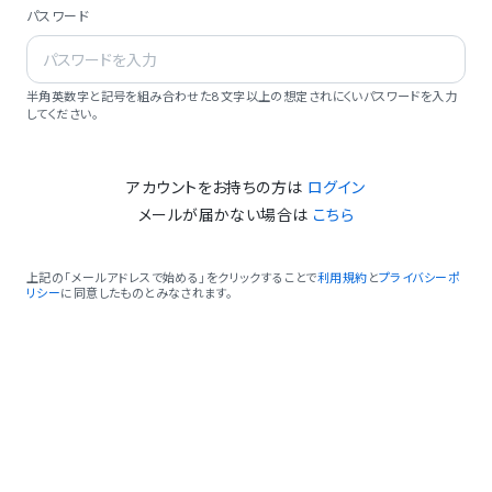
パスワード
半角英数字と記号を組み合わせた8文字以上の想定されにくいパスワードを入力
してください。
アカウントをお持ちの方は
ログイン
メールが届かない場合は
こちら
上記の「メールアドレスで始める」をクリックすることで
利用規約
と
プライバシーポ
リシー
に同意したものとみなされます。