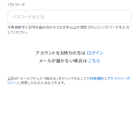
パスワード
半角英数字と記号を組み合わせた8文字以上の想定されにくいパスワードを入力
してください。
アカウントをお持ちの方は
ログイン
メールが届かない場合は
こちら
上記の「メールアドレスで始める」をクリックすることで
利用規約
と
プライバシーポ
リシー
に同意したものとみなされます。