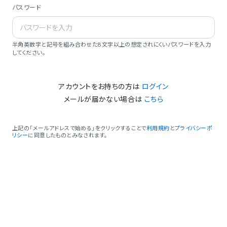
パスワード
半角英数字と記号を組み合わせた8文字以上の想定されにくいパスワードを入力
してください。
アカウントをお持ちの方は
ログイン
メールが届かない場合は
こちら
上記の「メールアドレスで始める」をクリックすることで
利用規約
と
プライバシーポ
リシー
に同意したものとみなされます。