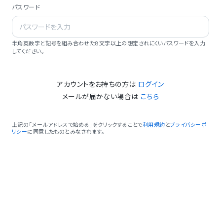
パスワード
半角英数字と記号を組み合わせた8文字以上の想定されにくいパスワードを入力
してください。
アカウントをお持ちの方は
ログイン
メールが届かない場合は
こちら
上記の「メールアドレスで始める」をクリックすることで
利用規約
と
プライバシーポ
リシー
に同意したものとみなされます。