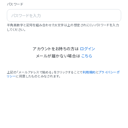
パスワード
半角英数字と記号を組み合わせた8文字以上の想定されにくいパスワードを入力
してください。
アカウントをお持ちの方は
ログイン
メールが届かない場合は
こちら
上記の「メールアドレスで始める」をクリックすることで
利用規約
と
プライバシーポ
リシー
に同意したものとみなされます。