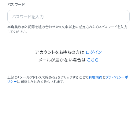
パスワード
半角英数字と記号を組み合わせた8文字以上の想定されにくいパスワードを入力
してください。
アカウントをお持ちの方は
ログイン
メールが届かない場合は
こちら
上記の「メールアドレスで始める」をクリックすることで
利用規約
と
プライバシーポ
リシー
に同意したものとみなされます。