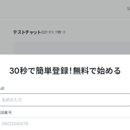
S
テストチャット
合計タスク数：0
30秒で簡単登録！
無料で始める
**Yoom株式会社は、ビジネスオートメーションSaaS
API・RPA・OCRなどの技術をノーコードで組み合
作業やデスクワークを自動化するサービスを提供して
名前
### 事業内容
- **主力プロダクト「Yoom」**: SaaS連携デ
メール対応、請求書処理、日報作成などの業務を自動
を重視し、セールスからバックオフィスまで対応。
電話番号
- **実績**: 国内利用社数20,000社超、直近成
成長。
- **強み**: すべての自動化技術を1プラットフォ