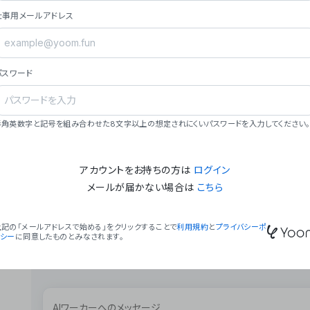
ョン（週2回以上デプロイ）。
仕事用メールアドレス
### ミッション・ビジョン
- **ミッション**: 「We Make Time」 – 
自由に。
パスワード
- **ビジョン**: 「Global Business Autom
売上1,000億円規模の事業構築。
### 会社概要
半角英数字と記号を組み合わせた8文字以上の想定されにくいパスワードを入力してください。
- **代表者**: 波戸﨑 駿（代表取締役）。
アカウントをお持ちの方は
ログイン
メールが届かない場合は
こちら
上記の「メールアドレスで始める」をクリックすることで
利用規約
と
プライバシーポ
リシー
に同意したものとみなされます。