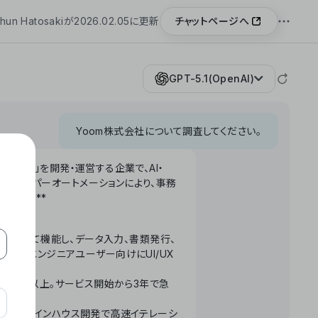
チャットページへ
hun Hatosakiが2026.02.05に更新
GPT-5.1(OpenAI)
Yoom株式会社について調査してください。
「Yoom」を開発・運営する企業で、AI・
わせたハイパーオートメーションにより、事務
います。**
ータベースとして機能し、データ入力、書類発行、
化。非エンジニアユーザー向けにUI/UX
長率300%以上。サービス開始から3年で急
ームで完結。インハウス開発で高速イテレーシ