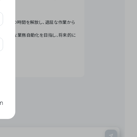
テクノロジーで人々の時間を解放し、退屈な作業から
ation」 – 世界的な業務自動化を目指し、将来的に