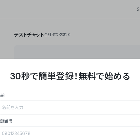
S
テストチャット
合計タスク数：0
30秒で簡単登録！
無料で始める
**Yoom株式会社は、ビジネスオートメーションSaaS
API・RPA・OCRなどの技術をノーコードで組み合
作業やデスクワークを自動化するサービスを提供して
名前
### 事業内容
- **主力プロダクト「Yoom」**: SaaS連携デ
メール対応、請求書処理、日報作成などの業務を自動
を重視し、セールスからバックオフィスまで対応。
電話番号
- **実績**: 国内利用社数20,000社超、直近成
成長。
- **強み**: すべての自動化技術を1プラットフォ