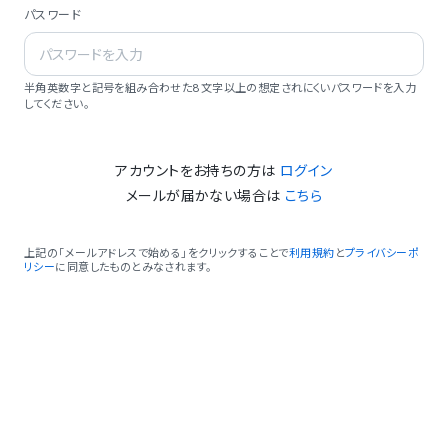
パスワード
半角英数字と記号を組み合わせた8文字以上の想定されにくいパスワードを入力
してください。
アカウントをお持ちの方は
ログイン
メールが届かない場合は
こちら
上記の「メールアドレスで始める」をクリックすることで
利用規約
と
プライバシーポ
リシー
に同意したものとみなされます。