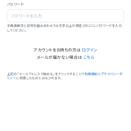
パスワード
半角英数字と記号を組み合わせた8文字以上の想定されにくいパスワードを入力
してください。
アカウントをお持ちの方は
ログイン
メールが届かない場合は
こちら
上記の「メールアドレスで始める」をクリックすることで
利用規約
と
プライバシーポ
リシー
に同意したものとみなされます。