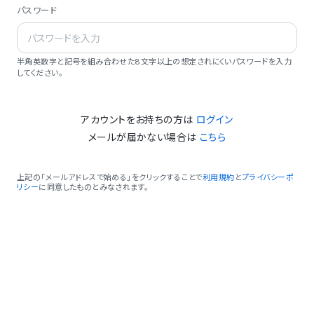
パスワード
半角英数字と記号を組み合わせた8文字以上の想定されにくいパスワードを入力
してください。
アカウントをお持ちの方は
ログイン
メールが届かない場合は
こちら
上記の「メールアドレスで始める」をクリックすることで
利用規約
と
プライバシーポ
リシー
に同意したものとみなされます。