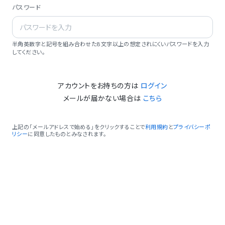
パスワード
半角英数字と記号を組み合わせた8文字以上の想定されにくいパスワードを入力
してください。
アカウントをお持ちの方は
ログイン
メールが届かない場合は
こちら
上記の「メールアドレスで始める」をクリックすることで
利用規約
と
プライバシーポ
リシー
に同意したものとみなされます。