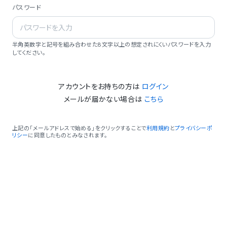
パスワード
半角英数字と記号を組み合わせた8文字以上の想定されにくいパスワードを入力
してください。
アカウントをお持ちの方は
ログイン
メールが届かない場合は
こちら
上記の「メールアドレスで始める」をクリックすることで
利用規約
と
プライバシーポ
リシー
に同意したものとみなされます。