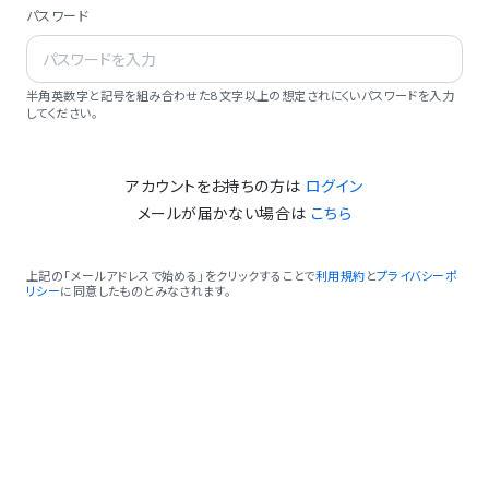
パスワード
半角英数字と記号を組み合わせた8文字以上の想定されにくいパスワードを入力
してください。
アカウントをお持ちの方は
ログイン
メールが届かない場合は
こちら
上記の「メールアドレスで始める」をクリックすることで
利用規約
と
プライバシーポ
リシー
に同意したものとみなされます。