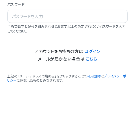
パスワード
半角英数字と記号を組み合わせた8文字以上の想定されにくいパスワードを入力
してください。
アカウントをお持ちの方は
ログイン
メールが届かない場合は
こちら
上記の「メールアドレスで始める」をクリックすることで
利用規約
と
プライバシーポ
リシー
に同意したものとみなされます。