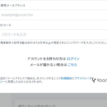
ョン（週2回以上デプロイ）。
仕事用メールアドレス
### ミッション・ビジョン
- **ミッション**: 「We Make Time」 – 
自由に。
パスワード
- **ビジョン**: 「Global Business Autom
売上1,000億円規模の事業構築。
### 会社概要
半角英数字と記号を組み合わせた8文字以上の想定されにくいパスワードを入力してください。
- **代表者**: 波戸﨑 駿（代表取締役）。
アカウントをお持ちの方は
ログイン
メールが届かない場合は
こちら
上記の「メールアドレスで始める」をクリックすることで
利用規約
と
プライバシーポ
リシー
に同意したものとみなされます。