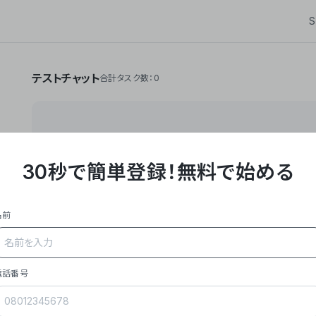
S
テストチャット
合計タスク数：0
30秒で簡単登録！
無料で始める
**Yoom株式会社は、ビジネスオートメーションSaaS
API・RPA・OCRなどの技術をノーコードで組み合
作業やデスクワークを自動化するサービスを提供して
名前
### 事業内容
- **主力プロダクト「Yoom」**: SaaS連携デ
メール対応、請求書処理、日報作成などの業務を自動
を重視し、セールスからバックオフィスまで対応。
電話番号
- **実績**: 国内利用社数20,000社超、直近成
成長。
- **強み**: すべての自動化技術を1プラットフォ