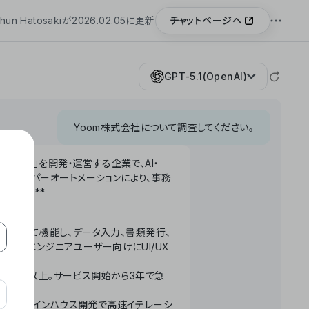
チャットページへ
hun Hatosakiが2026.02.05に更新
GPT-5.1(OpenAI)
Yoom株式会社について調査してください。
「Yoom」を開発・運営する企業で、AI・
わせたハイパーオートメーションにより、事務
います。**
ータベースとして機能し、データ入力、書類発行、
化。非エンジニアユーザー向けにUI/UX
長率300%以上。サービス開始から3年で急
ームで完結。インハウス開発で高速イテレーシ