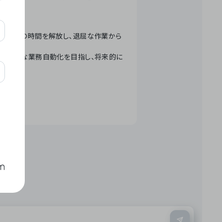
テクノロジーで人々の時間を解放し、退屈な作業から
ation」 – 世界的な業務自動化を目指し、将来的に