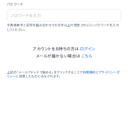
パスワード
半角英数字と記号を組み合わせた8文字以上の想定されにくいパスワードを入力
してください。
アカウントをお持ちの方は
ログイン
メールが届かない場合は
こちら
上記の「メールアドレスで始める」をクリックすることで
利用規約
と
プライバシーポ
リシー
に同意したものとみなされます。