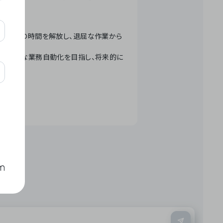
テクノロジーで人々の時間を解放し、退屈な作業から
ation」 – 世界的な業務自動化を目指し、将来的に