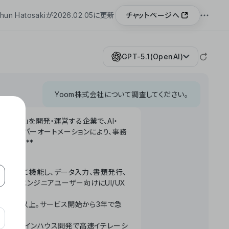
チャットページへ
hun Hatosakiが2026.02.05に更新
GPT-5.1(OpenAI)
Yoom株式会社について調査してください。
「Yoom」を開発・運営する企業で、AI・
わせたハイパーオートメーションにより、事務
います。**
ータベースとして機能し、データ入力、書類発行、
化。非エンジニアユーザー向けにUI/UX
長率300%以上。サービス開始から3年で急
ームで完結。インハウス開発で高速イテレーシ