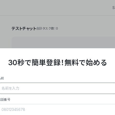
S
テストチャット
合計タスク数：0
30秒で簡単登録！
無料で始める
**Yoom株式会社は、ビジネスオートメーションSaaS
API・RPA・OCRなどの技術をノーコードで組み合
作業やデスクワークを自動化するサービスを提供して
名前
### 事業内容
- **主力プロダクト「Yoom」**: SaaS連携デ
メール対応、請求書処理、日報作成などの業務を自動
を重視し、セールスからバックオフィスまで対応。
電話番号
- **実績**: 国内利用社数20,000社超、直近成
成長。
- **強み**: すべての自動化技術を1プラットフォ