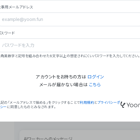
ョン（週2回以上デプロイ）。
仕事用メールアドレス
### ミッション・ビジョン
- **ミッション**: 「We Make Time」 – 
自由に。
パスワード
- **ビジョン**: 「Global Business Autom
売上1,000億円規模の事業構築。
### 会社概要
半角英数字と記号を組み合わせた8文字以上の想定されにくいパスワードを入力してください。
- **代表者**: 波戸﨑 駿（代表取締役）。
アカウントをお持ちの方は
ログイン
メールが届かない場合は
こちら
上記の「メールアドレスで始める」をクリックすることで
利用規約
と
プライバシーポ
リシー
に同意したものとみなされます。