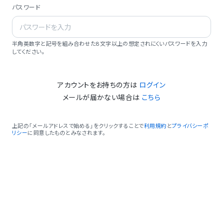
パスワード
半角英数字と記号を組み合わせた8文字以上の想定されにくいパスワードを入力
してください。
アカウントをお持ちの方は
ログイン
メールが届かない場合は
こちら
上記の「メールアドレスで始める」をクリックすることで
利用規約
と
プライバシーポ
リシー
に同意したものとみなされます。