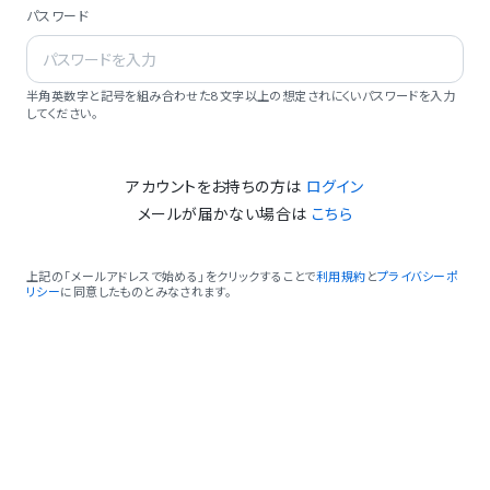
パスワード
半角英数字と記号を組み合わせた8文字以上の想定されにくいパスワードを入力
してください。
アカウントをお持ちの方は
ログイン
メールが届かない場合は
こちら
上記の「メールアドレスで始める」をクリックすることで
利用規約
と
プライバシーポ
リシー
に同意したものとみなされます。