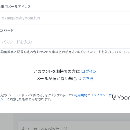
ョン（週2回以上デプロイ）。
仕事用メールアドレス
### ミッション・ビジョン
- **ミッション**: 「We Make Time」 – 
自由に。
パスワード
- **ビジョン**: 「Global Business Autom
売上1,000億円規模の事業構築。
### 会社概要
半角英数字と記号を組み合わせた8文字以上の想定されにくいパスワードを入力してください。
- **代表者**: 波戸﨑 駿（代表取締役）。
アカウントをお持ちの方は
ログイン
メールが届かない場合は
こちら
上記の「メールアドレスで始める」をクリックすることで
利用規約
と
プライバシーポ
リシー
に同意したものとみなされます。