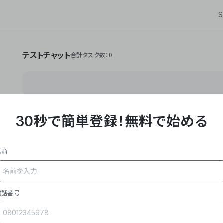
S
テストチャット
合計タスク数：0
30秒で簡単登録！
無料で始める
**Yoom株式会社は、ビジネスオートメーションSaaS
API・RPA・OCRなどの技術をノーコードで組み合
作業やデスクワークを自動化するサービスを提供して
名前
### 事業内容
- **主力プロダクト「Yoom」**: SaaS連携デ
メール対応、請求書処理、日報作成などの業務を自動
を重視し、セールスからバックオフィスまで対応。
電話番号
- **実績**: 国内利用社数20,000社超、直近成
成長。
- **強み**: すべての自動化技術を1プラットフォ