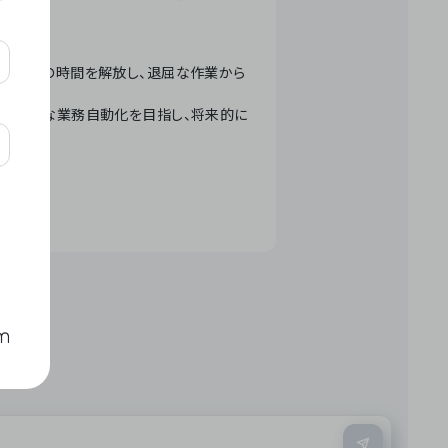
テクノロジーで人々の時間を解放し、退屈な作業から
ation」 – 世界的な業務自動化を目指し、将来的に