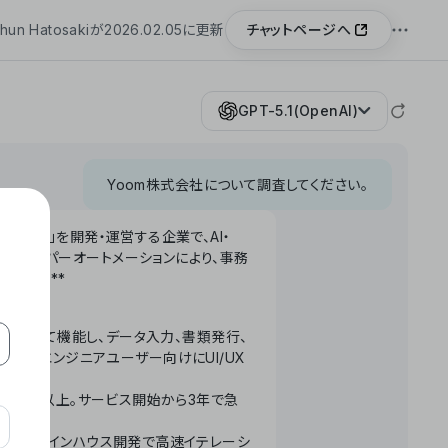
チャットページへ
hun Hatosakiが2026.02.05に更新
GPT-5.1(OpenAI)
Yoom株式会社について調査してください。
「Yoom」を開発・運営する企業で、AI・
わせたハイパーオートメーションにより、事務
います。**
ータベースとして機能し、データ入力、書類発行、
化。非エンジニアユーザー向けにUI/UX
長率300%以上。サービス開始から3年で急
ームで完結。インハウス開発で高速イテレーシ