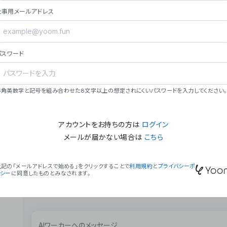
ョン（週2回以上デプロイ）。
仕事用メールアドレス
### ミッション・ビジョン
- **ミッション**: 「We Make Time」 – 
自由に。
パスワード
- **ビジョン**: 「Global Business Autom
売上1,000億円規模の事業構築。
### 会社概要
半角英数字と記号を組み合わせた8文字以上の想定されにくいパスワードを入力してください。
- **代表者**: 波戸﨑 駿（代表取締役）。
アカウントをお持ちの方は
ログイン
メールが届かない場合は
こちら
上記の「メールアドレスで始める」をクリックすることで
利用規約
と
プライバシーポ
リシー
に同意したものとみなされます。