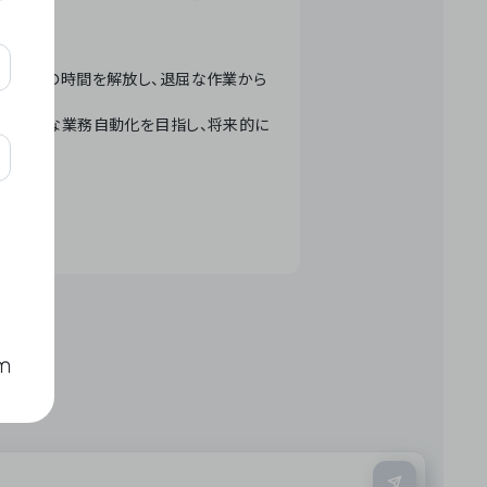
テクノロジーで人々の時間を解放し、退屈な作業から
ation」 – 世界的な業務自動化を目指し、将来的に