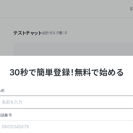
S
テストチャット
合計タスク数：0
30秒で簡単登録！
無料で始める
**Yoom株式会社は、ビジネスオートメーションSaaS
API・RPA・OCRなどの技術をノーコードで組み合
作業やデスクワークを自動化するサービスを提供して
名前
### 事業内容
- **主力プロダクト「Yoom」**: SaaS連携デ
メール対応、請求書処理、日報作成などの業務を自動
を重視し、セールスからバックオフィスまで対応。
電話番号
- **実績**: 国内利用社数20,000社超、直近成
成長。
- **強み**: すべての自動化技術を1プラットフォ