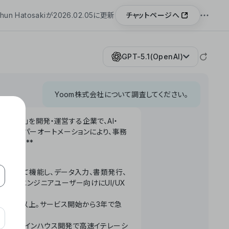
チャットページへ
hun Hatosakiが2026.02.05に更新
GPT-5.1(OpenAI)
Yoom株式会社について調査してください。
「Yoom」を開発・運営する企業で、AI・
わせたハイパーオートメーションにより、事務
います。**
ータベースとして機能し、データ入力、書類発行、
化。非エンジニアユーザー向けにUI/UX
長率300%以上。サービス開始から3年で急
ームで完結。インハウス開発で高速イテレーシ