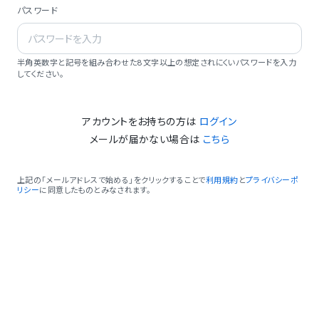
パスワード
半角英数字と記号を組み合わせた8文字以上の想定されにくいパスワードを入力
してください。
アカウントをお持ちの方は
ログイン
メールが届かない場合は
こちら
上記の「メールアドレスで始める」をクリックすることで
利用規約
と
プライバシーポ
リシー
に同意したものとみなされます。