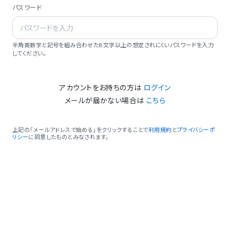
パスワード
半角英数字と記号を組み合わせた8文字以上の想定されにくいパスワードを入力
してください。
アカウントをお持ちの方は
ログイン
メールが届かない場合は
こちら
上記の「メールアドレスで始める」をクリックすることで
利用規約
と
プライバシーポ
リシー
に同意したものとみなされます。