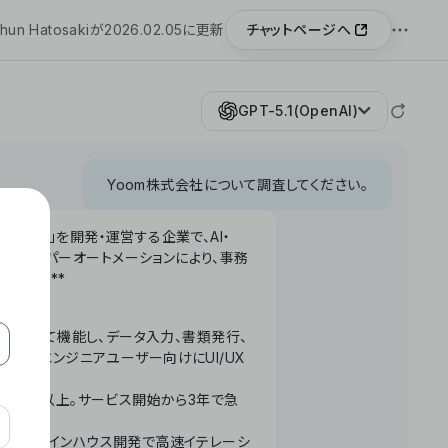
チャットページへ
hun Hatosakiが2026.02.05に更新
GPT-5.1(OpenAI)
Yoom株式会社について調査してください。
「Yoom」を開発・運営する企業で、AI・
わせたハイパーオートメーションにより、事務
います。**
ータベースとして機能し、データ入力、書類発行、
化。非エンジニアユーザー向けにUI/UX
長率300%以上。サービス開始から3年で急
ームで完結。インハウス開発で高速イテレーシ