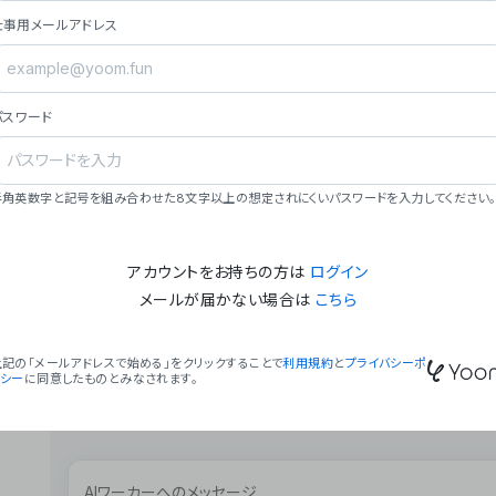
ョン（週2回以上デプロイ）。
仕事用メールアドレス
### ミッション・ビジョン
- **ミッション**: 「We Make Time」 – 
自由に。
パスワード
- **ビジョン**: 「Global Business Autom
売上1,000億円規模の事業構築。
### 会社概要
半角英数字と記号を組み合わせた8文字以上の想定されにくいパスワードを入力してください。
- **代表者**: 波戸﨑 駿（代表取締役）。
アカウントをお持ちの方は
ログイン
メールが届かない場合は
こちら
上記の「メールアドレスで始める」をクリックすることで
利用規約
と
プライバシーポ
リシー
に同意したものとみなされます。