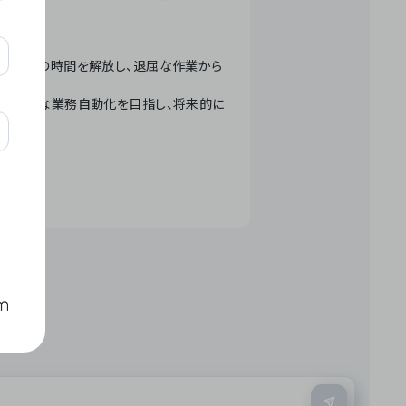
テクノロジーで人々の時間を解放し、退屈な作業から
ation」 – 世界的な業務自動化を目指し、将来的に