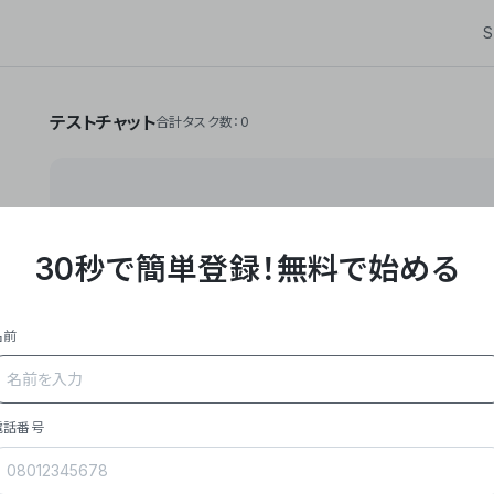
S
テストチャット
合計タスク数：0
30秒で簡単登録！
無料で始める
**Yoom株式会社は、ビジネスオートメーションSaaS
API・RPA・OCRなどの技術をノーコードで組み合
作業やデスクワークを自動化するサービスを提供して
名前
### 事業内容
- **主力プロダクト「Yoom」**: SaaS連携デ
メール対応、請求書処理、日報作成などの業務を自動
を重視し、セールスからバックオフィスまで対応。
電話番号
- **実績**: 国内利用社数20,000社超、直近成
成長。
- **強み**: すべての自動化技術を1プラットフォ