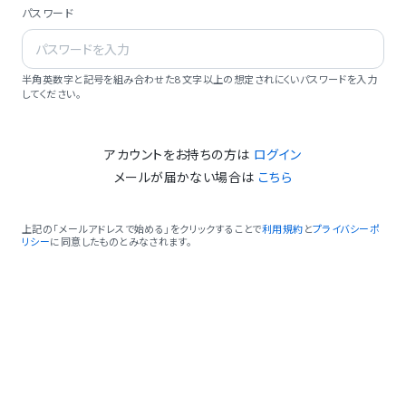
パスワード
半角英数字と記号を組み合わせた8文字以上の想定されにくいパスワードを入力
してください。
アカウントをお持ちの方は
ログイン
メールが届かない場合は
こちら
上記の「メールアドレスで始める」をクリックすることで
利用規約
と
プライバシーポ
リシー
に同意したものとみなされます。