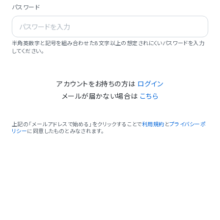
パスワード
半角英数字と記号を組み合わせた8文字以上の想定されにくいパスワードを入力
してください。
アカウントをお持ちの方は
ログイン
メールが届かない場合は
こちら
上記の「メールアドレスで始める」をクリックすることで
利用規約
と
プライバシーポ
リシー
に同意したものとみなされます。