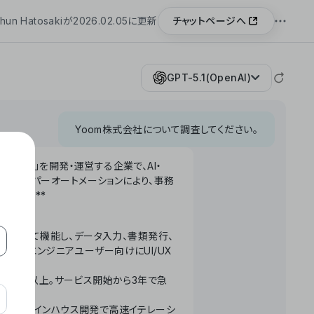
チャットページへ
hun Hatosakiが2026.02.05に更新
GPT-5.1(OpenAI)
Yoom株式会社について調査してください。
「Yoom」を開発・運営する企業で、AI・
わせたハイパーオートメーションにより、事務
います。**
ータベースとして機能し、データ入力、書類発行、
化。非エンジニアユーザー向けにUI/UX
長率300%以上。サービス開始から3年で急
ームで完結。インハウス開発で高速イテレーシ