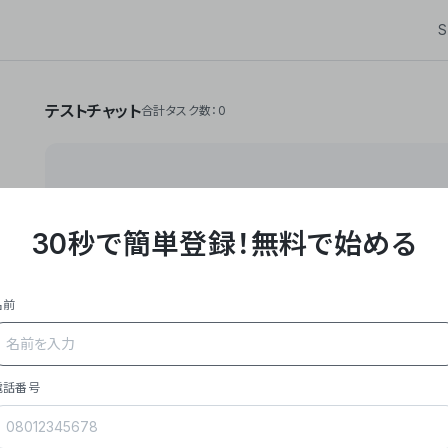
S
テストチャット
合計タスク数：0
30秒で簡単登録！
無料で始める
**Yoom株式会社は、ビジネスオートメーションSaaS
API・RPA・OCRなどの技術をノーコードで組み合
作業やデスクワークを自動化するサービスを提供して
名前
### 事業内容
- **主力プロダクト「Yoom」**: SaaS連携デ
メール対応、請求書処理、日報作成などの業務を自動
を重視し、セールスからバックオフィスまで対応。
電話番号
- **実績**: 国内利用社数20,000社超、直近成
成長。
- **強み**: すべての自動化技術を1プラットフォ