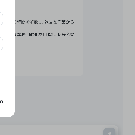
テクノロジーで人々の時間を解放し、退屈な作業から
ation」 – 世界的な業務自動化を目指し、将来的に