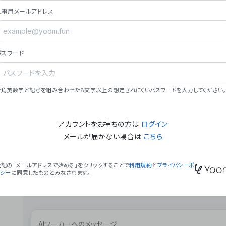
ョン（週2回以上デプロイ）。
仕事用メールアドレス
### ミッション・ビジョン
- **ミッション**: 「We Make Time」 – 
自由に。
パスワード
- **ビジョン**: 「Global Business Autom
売上1,000億円規模の事業構築。
### 会社概要
半角英数字と記号を組み合わせた8文字以上の想定されにくいパスワードを入力してください。
- **代表者**: 波戸﨑 駿（代表取締役）。
アカウントをお持ちの方は
ログイン
メールが届かない場合は
こちら
上記の「メールアドレスで始める」をクリックすることで
利用規約
と
プライバシーポ
リシー
に同意したものとみなされます。