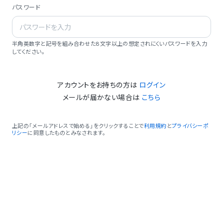
パスワード
半角英数字と記号を組み合わせた8文字以上の想定されにくいパスワードを入力
してください。
アカウントをお持ちの方は
ログイン
メールが届かない場合は
こちら
上記の「メールアドレスで始める」をクリックすることで
利用規約
と
プライバシーポ
リシー
に同意したものとみなされます。