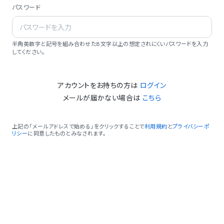
パスワード
半角英数字と記号を組み合わせた8文字以上の想定されにくいパスワードを入力
してください。
アカウントをお持ちの方は
ログイン
メールが届かない場合は
こちら
上記の「メールアドレスで始める」をクリックすることで
利用規約
と
プライバシーポ
リシー
に同意したものとみなされます。